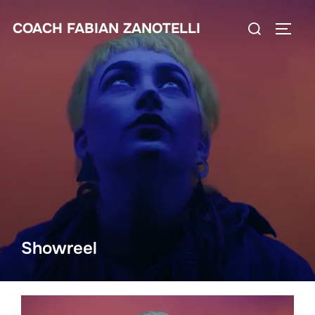
Saltar
Buscar:
COACH FABIAN ZANOTELLI
al
ALTE
contenido
Showreel